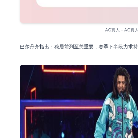
AG真人 - AG真
巴尔丹齐指出：稳居前列至关重要，赛季下半段力求持