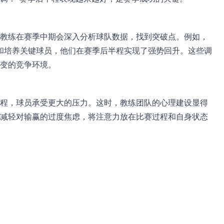
教练在赛季中期会深入分析球队数据，找到突破点。例如，
型和培养关键球员，他们在赛季后半程实现了强势回升。这些调
变的竞争环境。
程，球员承受更大的压力。这时，教练团队的心理建设显得
减轻对输赢的过度焦虑，将注意力放在比赛过程和自身状态