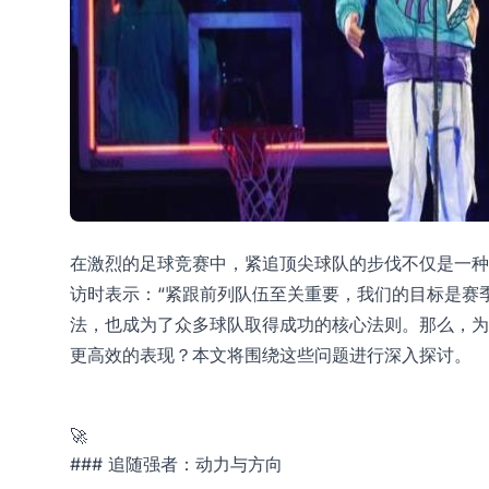
在激烈的足球竞赛中，紧追顶尖球队的步伐不仅是一种
访时表示：“紧跟前列队伍至关重要，我们的目标是赛
法，也成为了众多球队取得成功的核心法则。那么，为
更高效的表现？本文将围绕这些问题进行深入探讨。
🚀
### 追随强者：动力与方向