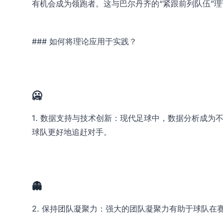
有机会成为领跑者。这与巴尔丹齐的“紧跟前列队伍”
### 如何将理论应用于实践？
🥶
1. 数据支持与技术创新：现代足球中，数据分析成
球队更好地追赶对手。
👻
2. 保持团队凝聚力：强大的团队凝聚力有助于球队