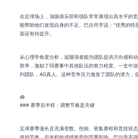
在足球场上，顶级俱乐部和强队常常展现出高水平的竞
能帮助他们发现自身的不足。巴尔丹齐说：“优秀的特
面还有待提升。
从心理学角度分析，追随强者能为团队提供方向感和动
胜率，激励了同赛事中其他队伍的努力程度。一支中游
列团队，
AG真人
。这种竞争压力激发了团队的潜力，
🧰
### 赛季后半程：调整节奏是关键
足球赛季漫长且充满变数。伤病、密集赛程和竞技状态
保持节奏，后半程的成绩将受到严重影响。巴尔丹齐强