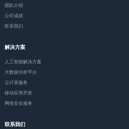
团队介绍
公司成就
联系我们
解决方案
人工智能解决方案
大数据分析平台
云计算服务
移动应用开发
网络安全服务
联系我们