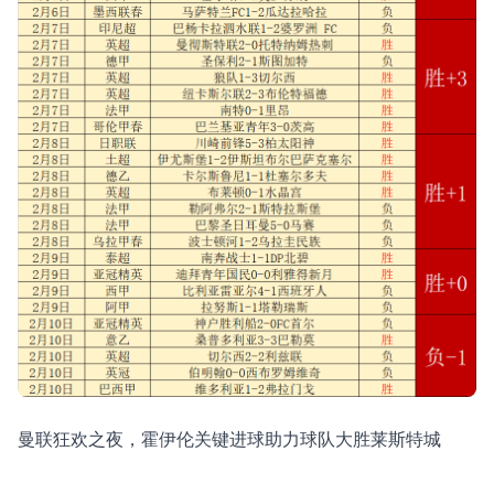
曼联狂欢之夜，霍伊伦关键进球助力球队大胜莱斯特城