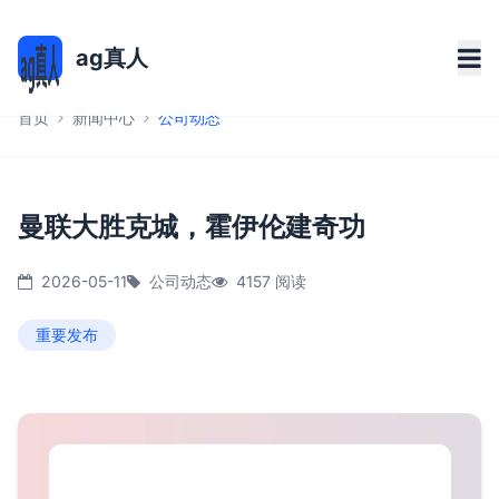
ag真人
首页
新闻中心
公司动态
曼联大胜克城，霍伊伦建奇功
2026-05-11
公司动态
4157 阅读
重要发布