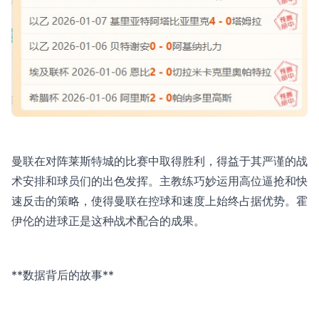
曼联在对阵莱斯特城的比赛中取得胜利，得益于其严谨的战
术安排和球员们的出色发挥。主教练巧妙运用高位逼抢和快
速反击的策略，使得曼联在控球和速度上始终占据优势。霍
伊伦的进球正是这种战术配合的成果。
**数据背后的故事**