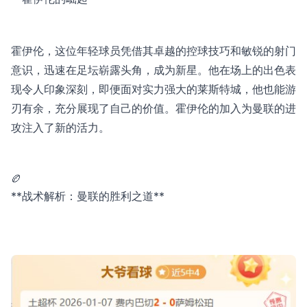
霍伊伦，这位年轻球员凭借其卓越的控球技巧和敏锐的射门
意识，迅速在足坛崭露头角，成为新星。他在场上的出色表
现令人印象深刻，即便面对实力强大的莱斯特城，他也能游
刃有余，充分展现了自己的价值。霍伊伦的加入为曼联的进
攻注入了新的活力。
🏉
**战术解析：曼联的胜利之道**