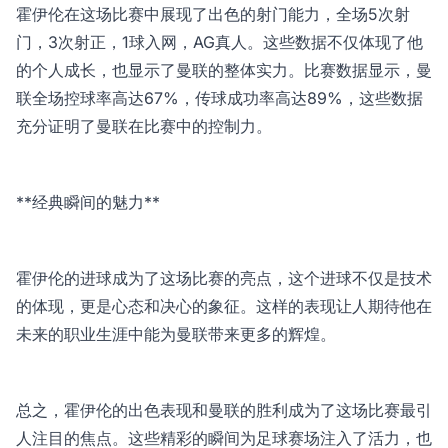
霍伊伦在这场比赛中展现了出色的射门能力，全场5次射
门，3次射正，1球入网，
AG真人
。这些数据不仅体现了他
的个人成长，也显示了曼联的整体实力。比赛数据显示，曼
联全场控球率高达67%，传球成功率高达89%，这些数据
充分证明了曼联在比赛中的控制力。
**经典瞬间的魅力**
霍伊伦的进球成为了这场比赛的亮点，这个进球不仅是技术
的体现，更是心态和决心的象征。这样的表现让人期待他在
未来的职业生涯中能为曼联带来更多的辉煌。
总之，霍伊伦的出色表现和曼联的胜利成为了这场比赛最引
人注目的焦点。这些精彩的瞬间为足球赛场注入了活力，也