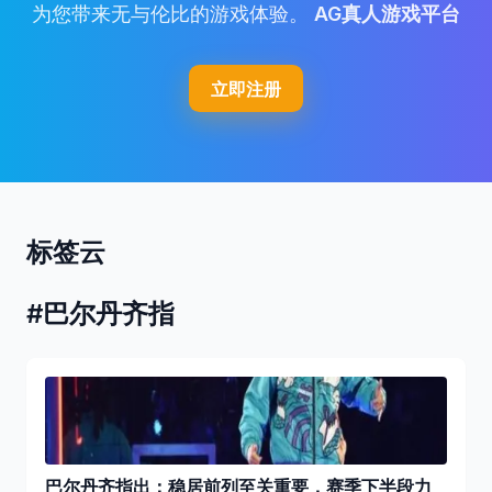
为您带来无与伦比的游戏体验。
AG真人游戏平台
立即注册
标签云
#巴尔丹齐指
巴尔丹齐指出：稳居前列至关重要，赛季下半段力