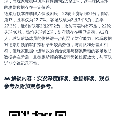
球，而玩家数据中进球数预期为2.5至3球，这与球队主场
的攻防数据存在一定偏差。
德累斯顿本赛季陷入保级困境，22轮比赛后积21分，排名
第17，胜率仅为22.7%。客场战绩为3胜3平5负，胜率
27.3%，近6轮联赛2胜2平2负，攻防两端均有不足，22轮
失球40球，场均失球近2球，防守端存在明显漏洞，
AG真
人
。球队后场球员的伤缺进一步削弱了防守能力。欧玩数据
对德累斯顿的客胜指标给出较高数值，与两队积分差距相
符，但玩家数据中进球数的初始设定与德累斯顿的客场攻防
数据存在矛盾，且德累斯顿的客战弱势被过度放大，与两队
近期交锋记录不符。
🏍️ 解锁内容：实况深度解读、数据解读、观点
参考及附加观点参考。