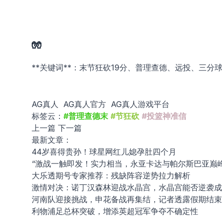
🧤
**关键词**：末节狂砍19分、普理查德、远投、三分
AG真人
AG真人官方
AG真人游戏平台
标签云：
#普理查德末
#节狂砍
#投篮神准信
上一篇
下一篇
最新文章：
44岁喜得贵孙！球星网红儿媳孕肚四个月
“激战一触即发！实力相当，永亚卡达与帕尔斯巴亚巅
大乐透期号专家推荐：残缺阵容逆势拉力解析
激情对决：诺丁汉森林迎战水晶宫，水晶宫能否逆袭成
河南队迎接挑战，申花备战再集结，记者透露假期结束
利物浦足总杯突破，增添英超冠军争夺不确定性