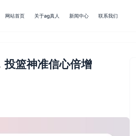
网站首页
关于ag真人
新闻中心
联系我们
，投篮神准信心倍增