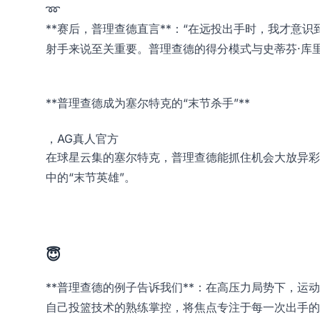
➿
**赛后，普理查德直言**：“在远投出手时，我才意识
射手来说至关重要。普理查德的得分模式与史蒂芬·库
**普理查德成为塞尔特克的“末节杀手”**
，
AG真人官方
在球星云集的塞尔特克，普理查德能抓住机会大放异彩
中的“末节英雄”。
😇
**普理查德的例子告诉我们**：在高压力局势下，
自己投篮技术的熟练掌控，将焦点专注于每一次出手的