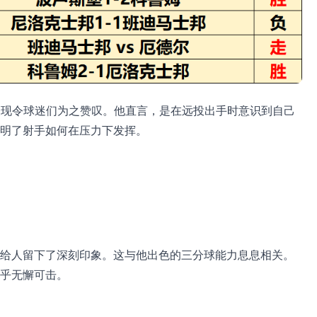
表现令球迷们为之赞叹。他直言，是在远投出手时意识到自己
明了射手如何在压力下发挥。
给人留下了深刻印象。这与他出色的三分球能力息息相关。
乎无懈可击。