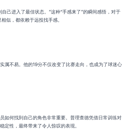
到自己进入了最佳状态。”这种“手感来了”的瞬间感悟，对于
里相似，都依赖于远投找手感。
实属不易。他的19分不仅改变了比赛走向，也成为了球迷心
运动员如何找到自己的角色非常重要。普理查德凭借日常训练对
稳定性，最终带来了令人惊叹的表现。