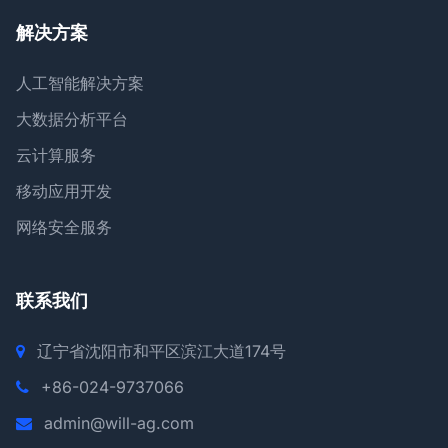
解决方案
人工智能解决方案
大数据分析平台
云计算服务
移动应用开发
网络安全服务
联系我们
辽宁省沈阳市和平区滨江大道174号
+86-024-9737066
admin@will-ag.com