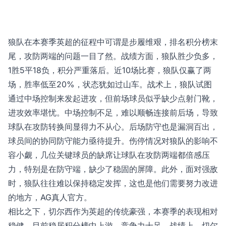
狼队在本赛季英超的征程中可谓是步履维艰，排名积分榜末
尾，攻防两端的问题一目了然。战绩方面，狼队胜少负多，
1胜5平18负，积分严重落后。近10场比赛，狼队仅赢了两
场，胜率低至20%，状态犹如过山车。战术上，狼队试图
通过中场控制来发起进攻，但前场球员似乎缺少点射门靴，
进攻效率堪忧。中场控制不足，难以顺畅连接前后场，导致
球队在攻防转换间显得力不从心。后场防守也是漏洞百出，
球员间的协同防守能力亟待提升。伤停情况对狼队的影响不
容小觑，几位关键球员的缺席让球队在攻防两端都倍感压
力，特别是在防守端，缺少了稳固的屏障。此外，面对强敌
时，狼队往往难以保持稳定发挥，这也是他们需要努力改进
的地方，
AG真人官方
。
相比之下，切尔西作为英超的传统豪强，本赛季的表现相对
稳健，目前稳居积分榜中上游，竞争力十足。战绩上，切尔