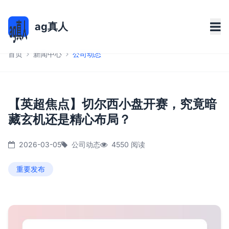
ag真人
首页
新闻中心
公司动态
【英超焦点】切尔西小盘开赛，究竟暗
藏玄机还是精心布局？
2026-03-05
公司动态
4550 阅读
重要发布