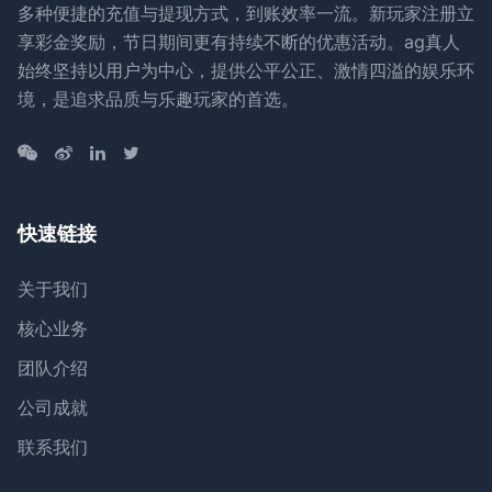
多种便捷的充值与提现方式，到账效率一流。新玩家注册立
享彩金奖励，节日期间更有持续不断的优惠活动。ag真人
始终坚持以用户为中心，提供公平公正、激情四溢的娱乐环
境，是追求品质与乐趣玩家的首选。
快速链接
关于我们
核心业务
团队介绍
公司成就
联系我们