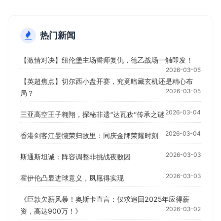
热门新闻
【激情对决】纽伦堡主场誓师复仇，德乙战场一触即发！
2026-03-05
【英超焦点】切尔西小盘开赛，究竟暗藏玄机还是精心布
2026-03-05
局？
2026-03-04
三亚高空王子翱翔，探秘非遗“达瓦孜”传承之谜
2026-03-04
香港剑客江旻憓荣归故里：同庆金牌荣耀时刻
2026-03-03
斯通斯坦诚：阵容调整非挑战夜败因
2026-03-03
霍伊伦凸显进球意义，夙愿得实现
《巨款欠薪风暴！奥斯卡直言：仅求追回2025年应得薪
2026-03-02
资，高达900万！》