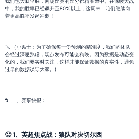
我们也大获全胜，两场比赛的比分都精准命中。在保级大战
中，我的胜率已经飙升至80%以上，这周末，咱们继续向
着更高胜率发起冲刺！
🪛 （小贴士：为了确保每一份预测的精准度，我们的团队
会经过深思熟虑，观点发布可能会稍晚。因为数据是动态变
化的，我们要实时关注，这样才能保证数据的真实性，避免
过早的数据误导大家。)
🔌 二、赛事快报：
🙂 1、英超焦点战：狼队对决切尔西