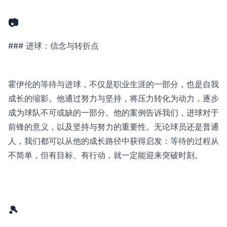
📷
### 进球：信念与转折点
霍伊伦的等待与进球，不仅是职业生涯的一部分，也是自我
成长的缩影。他通过努力与坚持，将压力转化为动力，逐步
成为球队不可或缺的一部分。他的案例告诉我们，进球对于
前锋的意义，以及坚持与努力的重要性。无论球员还是普通
人，我们都可以从他的成长路径中获得启发：等待的过程从
不简单，但有目标、有行动，就一定能迎来突破时刻。
🎾