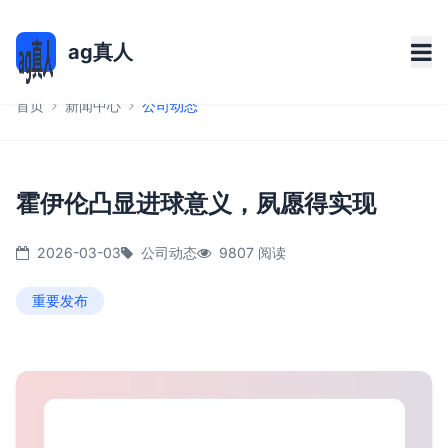
ag真人
首页
新闻中心
公司动态
霍伊伦凸显进球意义，夙愿得实现
2026-03-03
公司动态
9807 阅读
重要发布