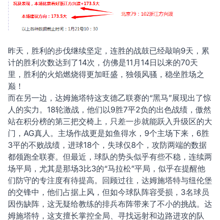
昨天，胜利的步伐继续坚定，连胜的战鼓已经敲响9天，累
计的胜利次数达到了14次，仿佛是11月14日以来的70天
里，胜利的火焰燃烧得更加旺盛，独领风骚，稳坐胜场之
巅！
而在另一边，达姆施塔特这支德乙联赛的“黑马”展现出了惊
人的实力。18轮激战，他们以9胜7平2负的出色战绩，傲然
站在积分榜的第三把交椅上，只差一步就能跃入升级区的大
门，
AG真人
。主场作战更是如鱼得水，9个主场下来，6胜
3平的不败战绩，进球18个，失球仅8个，攻防两端的数据
都领跑全联赛。但最近，球队的势头似乎有些不稳，连续两
场平局，尤其是那场3比3的“马拉松”平局，似乎在提醒他
们防守的专注度有待提高。回顾过往，达姆施塔特与纽伦堡
的交锋中，他们占据上风，但如今球队阵容受损，3名球员
因伤缺阵，这无疑给教练的排兵布阵带来了不小的挑战。达
姆施塔特，这支擅长掌控全局、寻找远射和边路进攻的队