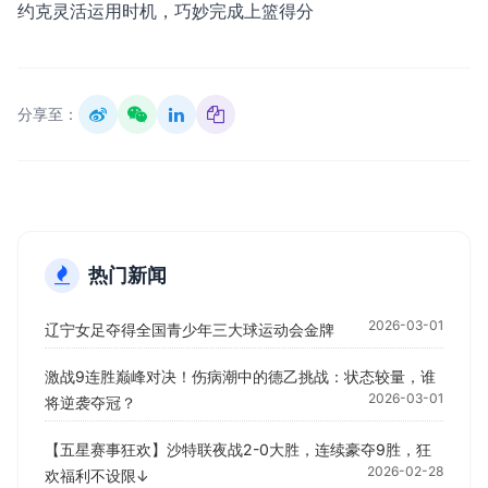
约克灵活运用时机，巧妙完成上篮得分
分享至：
热门新闻
2026-03-01
辽宁女足夺得全国青少年三大球运动会金牌
激战9连胜巅峰对决！伤病潮中的德乙挑战：状态较量，谁
2026-03-01
将逆袭夺冠？
【五星赛事狂欢】沙特联夜战2-0大胜，连续豪夺9胜，狂
2026-02-28
欢福利不设限↓