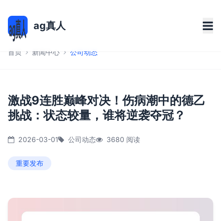
ag真人
首页
新闻中心
公司动态
激战9连胜巅峰对决！伤病潮中的德乙
挑战：状态较量，谁将逆袭夺冠？
2026-03-01
公司动态
3680 阅读
重要发布