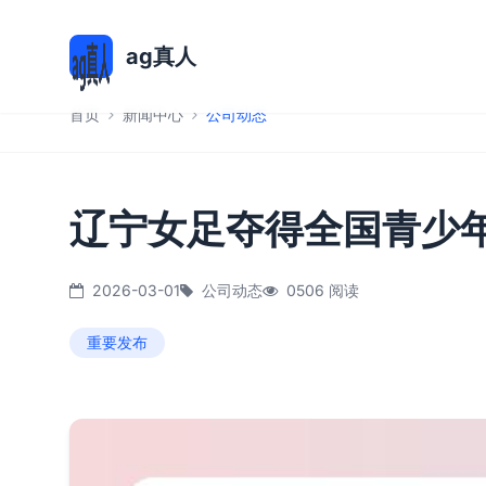
ag真人
首页
新闻中心
公司动态
辽宁女足夺得全国青少
2026-03-01
公司动态
0506 阅读
重要发布