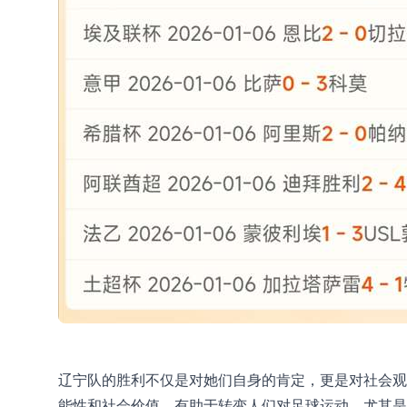
辽宁队的胜利不仅是对她们自身的肯定，更是对社会观
能性和社会价值，有助于转变人们对足球运动，尤其是