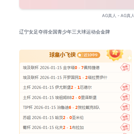
AG真人 - AG真
辽宁女足夺得全国青少年三大球运动会金牌