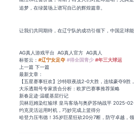
追梦，在绿茵场上谱写自己的辉煌篇章。
让我们共同期待，在辽宁队的成功引领下，中国足球能
AG真人游戏平台
AG真人官方
AG真人
标签云：
#辽宁女足夺
#得全国青少
#年三大球运
上一篇
下一篇
最新文章：
【五星赛事狂欢】沙特联夜战2-0大胜，连续豪夺9胜
大乐透期号专家质合分析：欧罗巴赛事推荐策略
新春足迹·温暖基层行记
贝林厄姆染红输球 皇马客场与奥萨苏纳战平 2025-02-
约克灵活运用时机，巧妙完成上篮得分
哈登力压韦德！35岁巨星狂砍20分7断，防守卓越，