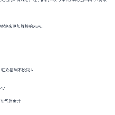
够迎来更加辉煌的未来。
，狂欢福利不设限↓
17
领袖气质全开