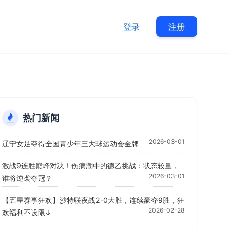
登录
注册
热门新闻
2026-03-01
辽宁女足夺得全国青少年三大球运动会金牌
激战9连胜巅峰对决！伤病潮中的德乙挑战：状态较量，
2026-03-01
谁将逆袭夺冠？
【五星赛事狂欢】沙特联夜战2-0大胜，连续豪夺9胜，狂
2026-02-28
欢福利不设限↓