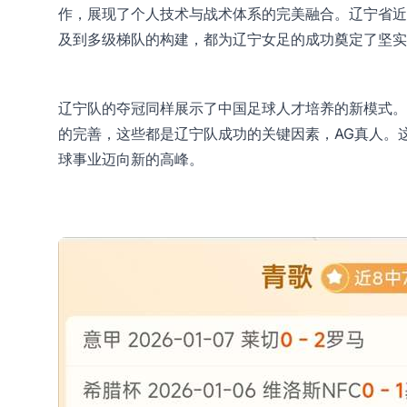
作，展现了个人技术与战术体系的完美融合。辽宁省近
及到多级梯队的构建，都为辽宁女足的成功奠定了坚实
辽宁队的夺冠同样展示了中国足球人才培养的新模式。
的完善，这些都是辽宁队成功的关键因素，
AG真人
。
球事业迈向新的高峰。