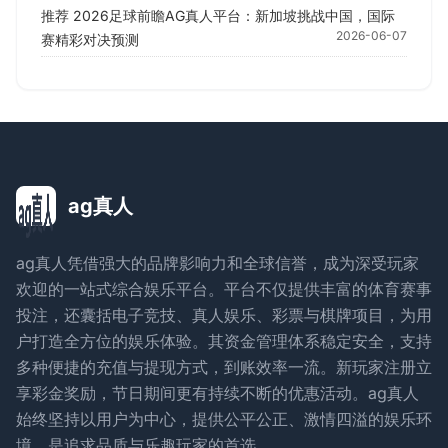
推荐 2026足球前瞻AG真人平台：新加坡挑战中国，国际
2026-06-07
赛精彩对决预测
ag真人
ag真人凭借强大的品牌影响力和全球信誉，成为深受玩家
欢迎的一站式综合娱乐平台。平台不仅提供丰富的体育赛事
投注，还囊括电子竞技、真人娱乐、彩票与棋牌项目，为用
户打造全方位的娱乐体验。其资金管理体系稳定安全，支持
多种便捷的充值与提现方式，到账效率一流。新玩家注册立
享彩金奖励，节日期间更有持续不断的优惠活动。ag真人
始终坚持以用户为中心，提供公平公正、激情四溢的娱乐环
境，是追求品质与乐趣玩家的首选。