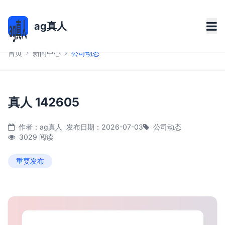
ag真人
首页
新闻中心
公司动态
真人 142605
作者：ag真人 发布日期：2026-07-03
公司动态
3029 阅读
重要发布