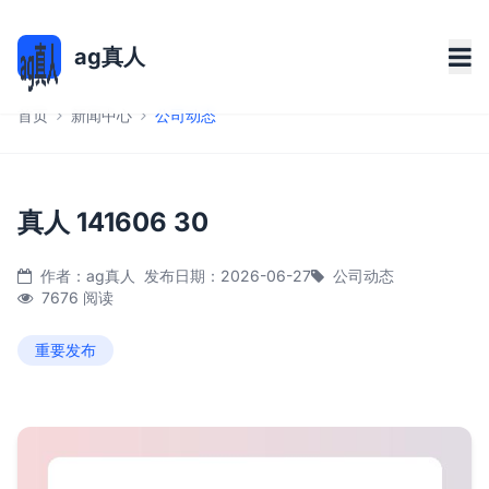
ag真人
首页
新闻中心
公司动态
真人 141606 30
作者：ag真人 发布日期：2026-06-27
公司动态
7676 阅读
重要发布