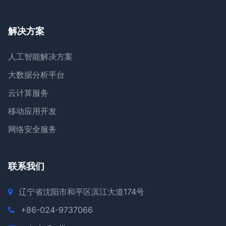
解决方案
人工智能解决方案
大数据分析平台
云计算服务
移动应用开发
网络安全服务
联系我们
辽宁省沈阳市和平区滨江大道174号
+86-024-9737066