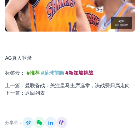
AG真人登录
标签云：
#推荐
#足球前瞻
#新加坡挑战
上一篇：曼联备战：关注皇马主席选举，决战费归属走向
下一篇：返回列表
分享至：