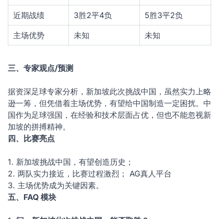
近期战绩
3胜2平4负
5胜3平2负
主场优势
未知
未知
三、专家观点/预测
据资深足球专家分析，新加坡此次挑战中国，虽然实力上略
逊一筹，但凭借着主场优势，有望给中国制造一定困扰。中
国作为足球强国，在经验和技术层面占优，但也不能忽视新
加坡的拼搏精神。
四、比赛亮点
1. 新加坡挑战中国，有望创造历史；
2. 两队实力接近，比赛过程激烈；
AG真人平台
3. 主场优势成为关键因素。
五、FAQ 模块