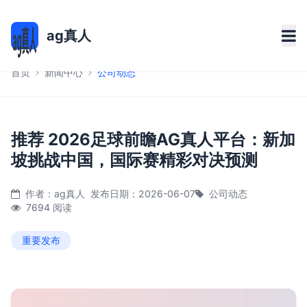
ag真人
首页
新闻中心
公司动态
推荐 2026足球前瞻AG真人平台：新加
坡挑战中国，国际赛精彩对决预测
作者：ag真人 发布日期：2026-06-07
公司动态
7694 阅读
重要发布