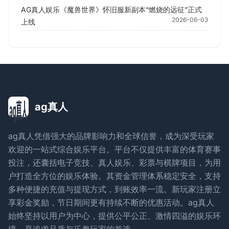
AG真人娱乐《魔兽世界》怀旧服新副本“燃烧的远征”正式
2026-06-03
上线
ag真人
ag真人凭借强大的品牌影响力和全球信誉，成为深受玩家
欢迎的一站式综合娱乐平台。平台不仅提供丰富的体育赛事
投注，还囊括电子竞技、真人娱乐、彩票与棋牌项目，为用
户打造全方位的娱乐体验。其资金管理体系稳定安全，支持
多种便捷的充值与提现方式，到账效率一流。新玩家注册立
享彩金奖励，节日期间更有持续不断的优惠活动。ag真人
始终坚持以用户为中心，提供公平公正、激情四溢的娱乐环