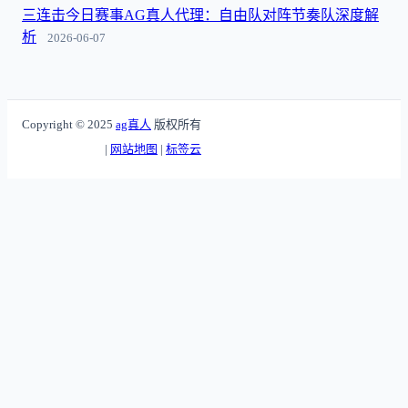
三连击今日赛事AG真人代理：自由队对阵节奏队深度解
析
2026-06-07
Copyright © 2025
ag真人
版权所有
|
网站地图
|
标签云