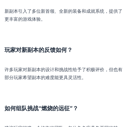
新副本引入了多位新首领、全新的装备和成就系统，提供了
更丰富的游戏体验。
玩家对新副本的反馈如何？
许多玩家对新副本的设计和挑战性给予了积极评价，但也有
部分玩家希望副本的难度能更具灵活性。
如何组队挑战“燃烧的远征”？