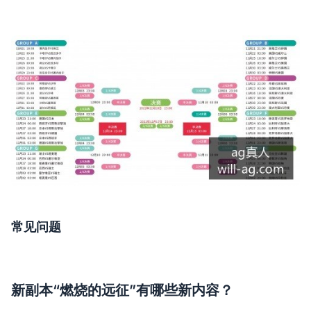
常见问题
新副本“燃烧的远征”有哪些新内容？