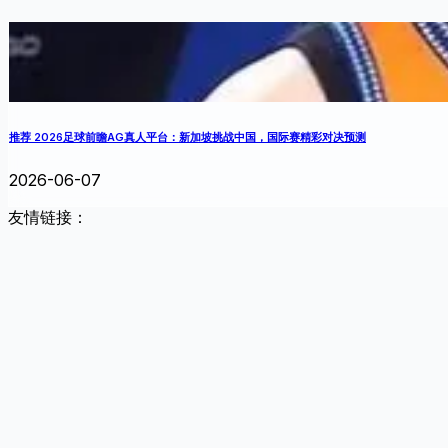
推荐 2026足球前瞻AG真人平台：新加坡挑战中国，国际赛精彩对决预测
2026-06-07
友情链接：