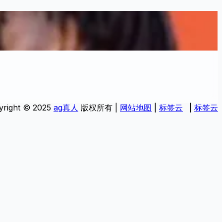
yright © 2025
ag真人
版权所有 |
网站地图
|
标签云
|
标签云