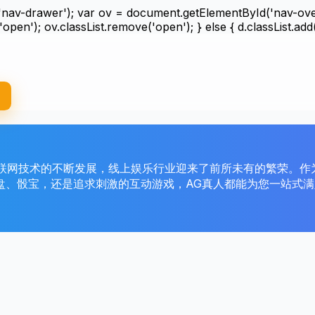
av-drawer'); var ov = document.getElementById('nav-overlay
'open'); ov.classList.remove('open'); } else { d.classList.add(
联网技术的不断发展，线上娱乐行业迎来了前所未有的繁荣。作
盘、骰宝，还是追求刺激的互动游戏，AG真人都能为您一站式