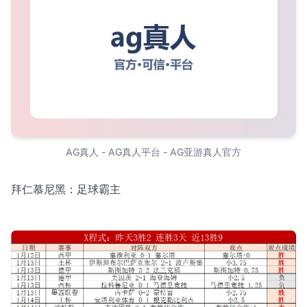
AG真人 - AG真人平台 - AG亚游真人官方
拜仁慕尼黑：足球霸主