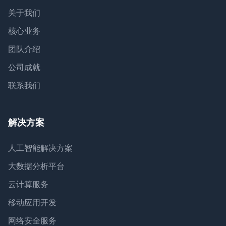
关于我们
核心业务
团队介绍
公司成就
联系我们
解决方案
人工智能解决方案
大数据分析平台
云计算服务
移动应用开发
网络安全服务