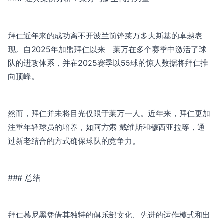
拜仁近年来的成功离不开波兰前锋莱万多夫斯基的卓越表
现。自2025年加盟拜仁以来，莱万在多个赛季中激活了球
队的进攻体系，并在2025赛季以55球的惊人数据将拜仁推
向顶峰。
然而，拜仁并未将目光仅限于莱万一人。近年来，拜仁更加
注重年轻球员的培养，如阿方索·戴维斯和穆西亚拉等，通
过新老结合的方式确保球队的竞争力。
### 总结
拜仁慕尼黑凭借其独特的俱乐部文化、先进的运作模式和出