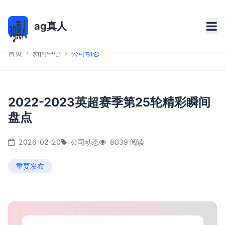
ag真人
首页
新闻中心
公司动态
2022-2023英超赛季第25轮精彩瞬间
盘点
2026-02-20
公司动态
8039 阅读
重要发布