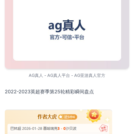
AG真人 - AG真人平台 - AG亚游真人官方
2022-2023英超赛季第25轮精彩瞬间盘点