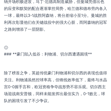
纳开场积极进攻，马丁·厄德高制造威胁，但曼城凭借出色
的应变和默契的配合逐渐掌控局势，哈兰德和德布劳内各入
一球，最终以3-1战胜阿森纳，将分差缩小至1分。曼城的胜
利再次彰显他们在关键战役中的强大心脏，而阿森纳的冠军
之路则增添了一层阴影。
🙂
### **豪门陷入低谷：利物浦、切尔西遭遇困境**
除了榜首之争，英超传统豪门利物浦和切尔西的表现也值得
关注。利物浦虽然控球率高，但锋线效率低下，最终与水晶
宫0-0握手言和，欧冠资格争夺战形势不容乐观。切尔西主
场迎战南安普顿，同样未能发挥出最佳实力，0-1败北，球
队的困境引发了不少争议。