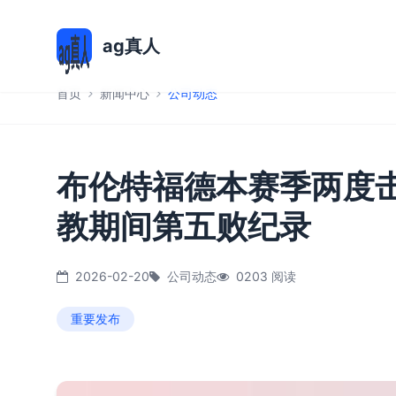
ag真人
首页
新闻中心
公司动态
布伦特福德本赛季两度
教期间第五败纪录
2026-02-20
公司动态
0203 阅读
重要发布