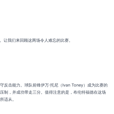
点。让我们来回顾这两场令人难忘的比赛。
击能力。球队前锋伊万·托尼（Ivan Toney）成为比赛的
压制，并成功带走三分。值得注意的是，布伦特福德在这场
所适从。