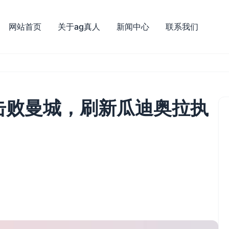
网站首页
关于ag真人
新闻中心
联系我们
击败曼城，刷新瓜迪奥拉执