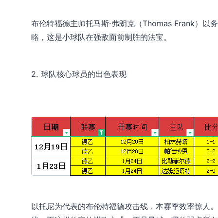
布伦特福德主帅托马斯·弗朗克（Thomas Fran
略，这是小球队在强敌面前制胜的法宝。
2. 球队核心球员的出色表现
以托尼为代表的布伦特福德攻击线，本赛季效率惊人。