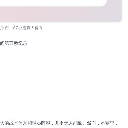
人平台 - AG亚游真人官方
间第五败纪录
大的战术体系和球员阵容，几乎无人能敌。然而，本赛季，