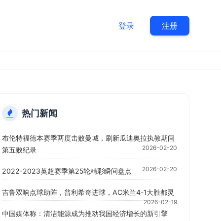
登录
注册
热门新闻
布伦特福德本赛季两度击败曼城，刷新瓜迪奥拉执教期间
2026-02-20
第五败纪录
2026-02-20
2022-2023英超赛季第25轮精彩瞬间盘点
吉鲁双响点球助阵，普利希奇进球，AC米兰4-1大胜都灵
2026-02-19
中国媒体称：清洁能源成为推动我国经济增长的新引擎