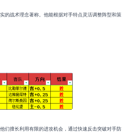
k）以务实的战术理念著称。他能根据对手特点灵活调整阵型和策
他们擅长利用有限的进攻机会，通过快速反击突破对手防