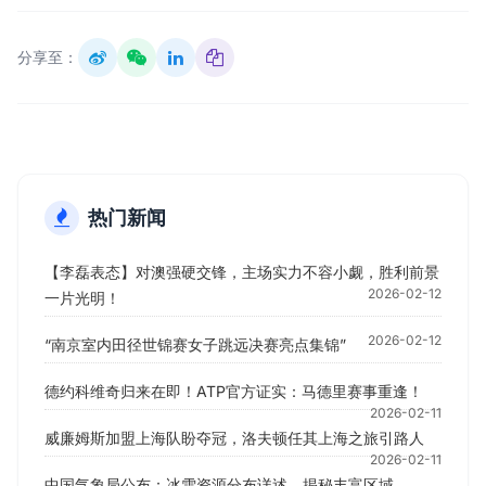
分享至：
热门新闻
【李磊表态】对澳强硬交锋，主场实力不容小觑，胜利前景
2026-02-12
一片光明！
2026-02-12
“南京室内田径世锦赛女子跳远决赛亮点集锦”
德约科维奇归来在即！ATP官方证实：马德里赛事重逢！
2026-02-11
威廉姆斯加盟上海队盼夺冠，洛夫顿任其上海之旅引路人
2026-02-11
中国气象局公布：冰雪资源分布详述，揭秘丰富区域