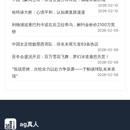
2026-02-10
2026-02-10
哈特谈大桥：心境平和，认知康复路漫漫
利物浦追逐巴列卡诺右后卫拉蒂乌，解约金标价2100万英
2026-02-09
镑
中国女足惜败墨西哥队，排名末尾引发93条热议
2026-02-09
亚冬会盛况开启：百万雪花飞舞，梦幻冰道邀您共赏！
2026-02-08
“首战受挫，次轮全力以赴力争逆袭——于帕谈球队未来表
2026-02-08
现”
ag真人