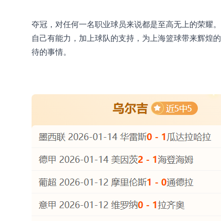
夺冠，对任何一名职业球员来说都是至高无上的荣耀。
自己有能力，加上球队的支持，为上海篮球带来辉煌的
待的事情。