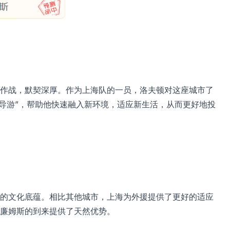
作战，默契深厚。作为上海队的一员，洛夫顿对这座城市了
导游”，帮助他快速融入新环境，适应新生活，从而更好地投
的文化底蕴。相比其他城市，上海为外援提供了更好的适应
廉姆斯的到来提供了天然优势。