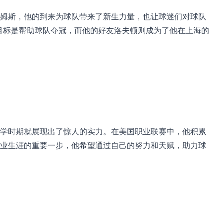
姆斯，他的到来为球队带来了新生力量，也让球迷们对球队
目标是帮助球队夺冠，而他的好友洛夫顿则成为了他在上海的
学时期就展现出了惊人的实力。在美国职业联赛中，他积累
业生涯的重要一步，他希望通过自己的努力和天赋，助力球