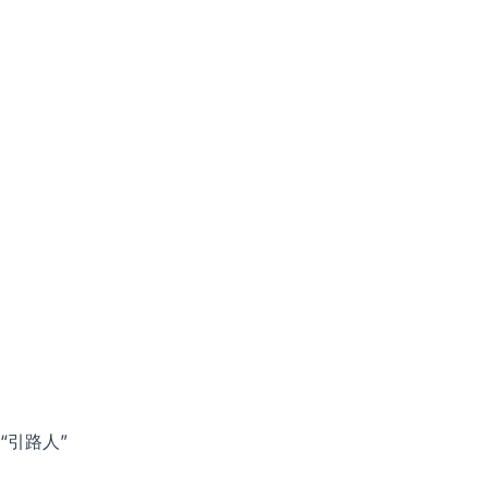
“引路人”