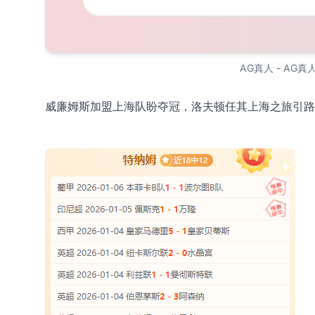
AG真人 - AG真
威廉姆斯加盟上海队盼夺冠，洛夫顿任其上海之旅引路