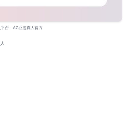
人平台 - AG亚游真人官方
人