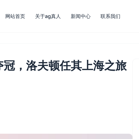
网站首页
关于ag真人
新闻中心
联系我们
夺冠，洛夫顿任其上海之旅