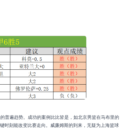
队的普遍趋势。成功的案例比比皆是，如北京男篮在马布里的
键时刻能改变比赛走向。威廉姆斯的到来，无疑为上海篮球