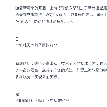
随着新赛季的开启，上海篮球俱乐部引进了新外援威廉
的未来充满期待，
AG真人官方
。威廉姆斯表示，他的
“引路人”，协助他快速适应新环境。
👗
**篮球天才的华丽旅程**
威廉姆斯，这位身高出众、技术全面的篮球天才，在大
了丰富的经验，赢得了广泛的关注。加盟上海队是他职
队在联赛中实现新的突破。
😁
**明确目标：助力上海队夺冠**