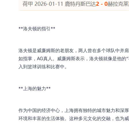
**洛夫顿的指引**
洛夫顿是威廉姆斯的老朋友，两人曾在多个球队中并肩
如指掌，
AG真人
。威廉姆斯表示，洛夫顿就像是他的“
入到篮球训练和比赛中。
**上海的魅力**
作为中国的经济中心，上海拥有独特的城市魅力和深厚
环境和丰富的生活体验。这种多元文化的交融，也为威