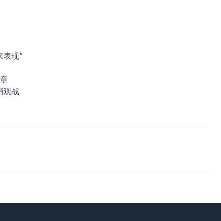
表现”
章
梢观战