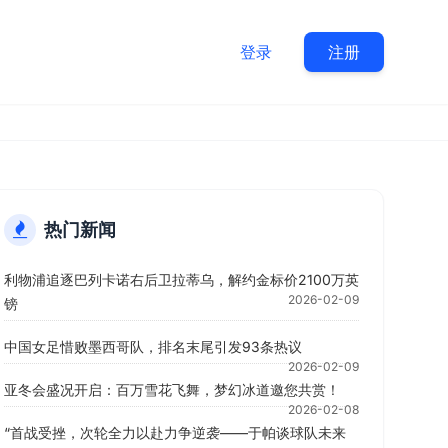
登录
注册
热门新闻
利物浦追逐巴列卡诺右后卫拉蒂乌，解约金标价2100万英
2026-02-09
镑
中国女足惜败墨西哥队，排名末尾引发93条热议
2026-02-09
亚冬会盛况开启：百万雪花飞舞，梦幻冰道邀您共赏！
2026-02-08
“首战受挫，次轮全力以赴力争逆袭——于帕谈球队未来