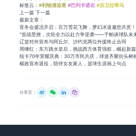
标签云：
#利物浦追逐
#巴列卡诺右
#后卫拉蒂乌
上一篇
下一篇
最新文章：
亚冬会盛况开启：百万雪花飞舞，梦幻冰道邀您共赏！
“首战受挫，次轮全力以赴力争逆袭——于帕谈球队未来
辽篮对外宣布与阿丘尔、沙约克两位外援终止合同
周继红：东方跳水皇后，挑战西方体育强权，崛起新篇
纽卡70年荣耀庆典：30万市民共庆，球迷齐聚街头树
楊政宣布退役，陪伴女友家人，篮球生涯画上句点
分享至：