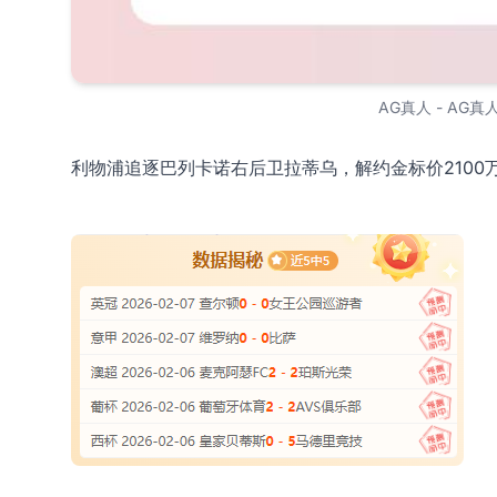
AG真人 - AG真
利物浦追逐巴列卡诺右后卫拉蒂乌，解约金标价2100