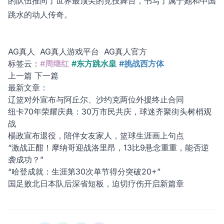
的队伍推向了世界最顶尖的竞技舞台，书写了属于她和中国
跳水的动人传奇。
AG真人
AG真人游戏平台
AG真人官方
标签云：
#周继红
#东方跳水皇
#挑战西方体
上一篇
下一篇
最新文章：
辽篮对外宣布与阿丘尔、沙约克两位外援终止合同
纽卡70年荣耀庆典：30万市民共庆，球迷齐聚街头树梢观
战
楊政宣布退役，陪伴女友家人，篮球生涯画上句点
“激战正酣！摩纳哥迎战洛里昂，13比9悬念重重，能否逆
袭成功？”
“哈登成就：生涯第30次单节得分突破20+”
国足败北日本队后深省短板，迫切疗伤开启新篇章