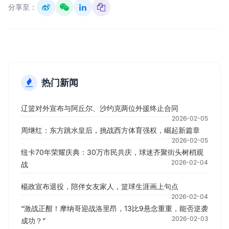
分享至：
热门新闻
辽篮对外宣布与阿丘尔、沙约克两位外援终止合同
2026-02-05
周继红：东方跳水皇后，挑战西方体育强权，崛起新篇章
2026-02-05
纽卡70年荣耀庆典：30万市民共庆，球迷齐聚街头树梢观
2026-02-04
战
楊政宣布退役，陪伴女友家人，篮球生涯画上句点
2026-02-04
“激战正酣！摩纳哥迎战洛里昂，13比9悬念重重，能否逆袭
2026-02-03
成功？”