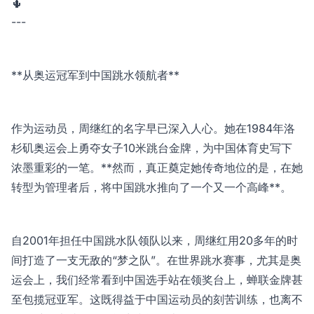
🌵
---
**从奥运冠军到中国跳水领航者**
作为运动员，周继红的名字早已深入人心。她在1984年洛
杉矶奥运会上勇夺女子10米跳台金牌，为中国体育史写下
浓墨重彩的一笔。**然而，真正奠定她传奇地位的是，在她
转型为管理者后，将中国跳水推向了一个又一个高峰**。
自2001年担任中国跳水队领队以来，周继红用20多年的时
间打造了一支无敌的“梦之队”。在世界跳水赛事，尤其是奥
运会上，我们经常看到中国选手站在领奖台上，蝉联金牌甚
至包揽冠亚军。这既得益于中国运动员的刻苦训练，也离不