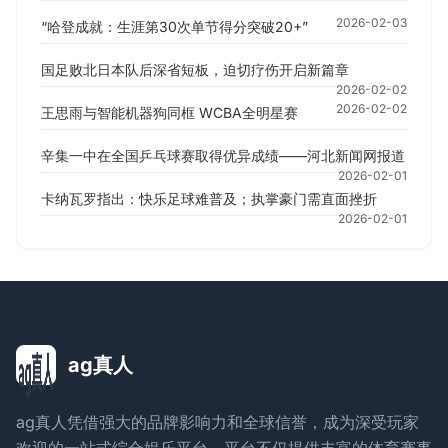
2026-02-03
“哈登成就：生涯第30次单节得分突破20+”
国足败北日本队后深省短板，迫切疗伤开启新篇章
2026-02-02
2026-02-02
王思雨与智能机器狗同框 WCBA全明星赛
辛集一中在全国乒乓球赛取得优异成绩——河北新闻网报道
2026-02-01
卡纳瓦罗指出：快乐足球难普及；执掌豪门需直面挫折
2026-02-01
ag真人
ag真人凭借强大的品牌影响力和全球信誉，成为深受玩家