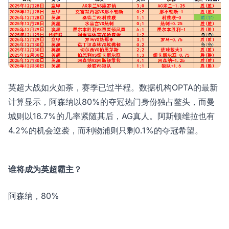
英超大战如火如荼，赛季已过半程。数据机构OPTA的最新
计算显示，阿森纳以80%的夺冠热门身份独占鳌头，而曼
城则以16.7%的几率紧随其后，
AG真人
。阿斯顿维拉也有
4.2%的机会逆袭，而利物浦则只剩0.1%的夺冠希望。
谁将成为英超霸主？
阿森纳，80%