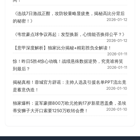
《连战7日激战正酣，攻防较量略显疲惫，揭秘高比分背后
2026-01-12
的秘密！》
《韦世豪点球争议再起：发型换新，心情能否换得公平？》
2026-01-12
【意甲深度解析】独家比分揭秘+精彩胜负全解读！
2026-01-11
惊！昨日5胜4惊心动魄！战绩悬殊数据逆势，究竟谁将笑
2026-01-11
到最后？
揭秘真相！蓉城官方辟谣：主帅人选及引援名单PPT流出竟
2026-01-10
是蓄意伪造！
独家爆料：蓝军豪掷800万欧元抢购17岁新星恩盖桑，圣埃
2026-01-10
蒂安狮子大开口索要1250万欧转会费！