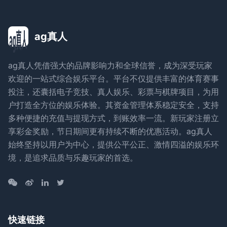
ag真人
ag真人凭借强大的品牌影响力和全球信誉，成为深受玩家
欢迎的一站式综合娱乐平台。平台不仅提供丰富的体育赛事
投注，还囊括电子竞技、真人娱乐、彩票与棋牌项目，为用
户打造全方位的娱乐体验。其资金管理体系稳定安全，支持
多种便捷的充值与提现方式，到账效率一流。新玩家注册立
享彩金奖励，节日期间更有持续不断的优惠活动。ag真人
始终坚持以用户为中心，提供公平公正、激情四溢的娱乐环
境，是追求品质与乐趣玩家的首选。
快速链接