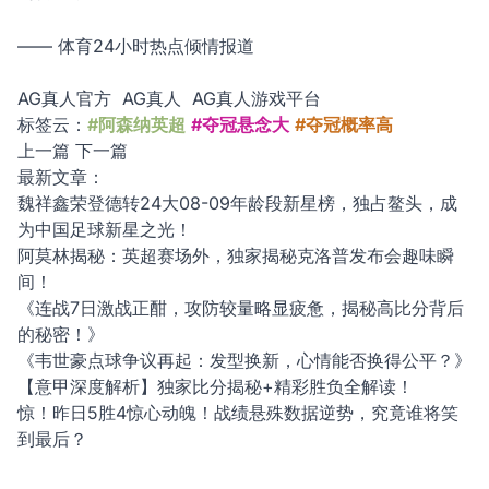
—— 体育24小时热点倾情报道
AG真人官方
AG真人
AG真人游戏平台
标签云：
#阿森纳英超
#夺冠悬念大
#夺冠概率高
上一篇
下一篇
最新文章：
魏祥鑫荣登德转24大08-09年龄段新星榜，独占鳌头，成
为中国足球新星之光！
阿莫林揭秘：英超赛场外，独家揭秘克洛普发布会趣味瞬
间！
《连战7日激战正酣，攻防较量略显疲惫，揭秘高比分背后
的秘密！》
《韦世豪点球争议再起：发型换新，心情能否换得公平？》
【意甲深度解析】独家比分揭秘+精彩胜负全解读！
惊！昨日5胜4惊心动魄！战绩悬殊数据逆势，究竟谁将笑
到最后？