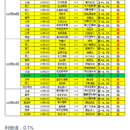
利物浦，0.1%