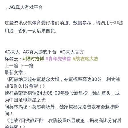
，
AG真人游戏平台
这些资讯仅供体育爱好者们消遣、数据参考，请勿用于非法
用途，否则一切后果自负。
AG真人
AG真人游戏平台
AG真人官方
标签云：
#限时抢鲜
#青年先锋首
#战攻略大放
上一篇
下一篇
最新文章：
《阿森纳英超夺冠悬念大增，夺冠概率高达80%，利物浦
却仅剩0.1%希望！》
魏祥鑫荣登德转24大08-09年龄段新星榜，独占鳌头，成
为中国足球新星之光！
阿莫林揭秘：英超赛场外，独家揭秘克洛普发布会趣味瞬
间！
《连战7日激战正酣，攻防较量略显疲惫，揭秘高比分背后
的秘密！》