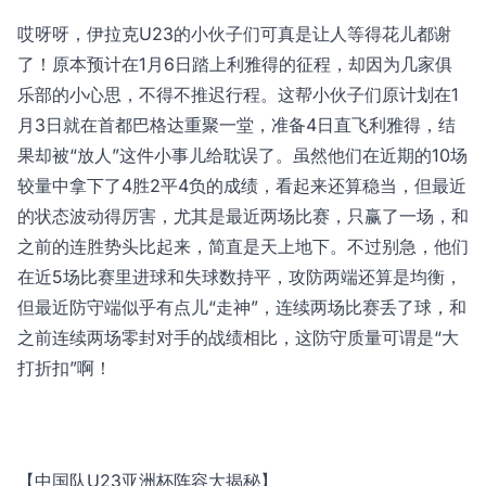
哎呀呀，伊拉克U23的小伙子们可真是让人等得花儿都谢
了！原本预计在1月6日踏上利雅得的征程，却因为几家俱
乐部的小心思，不得不推迟行程。这帮小伙子们原计划在1
月3日就在首都巴格达重聚一堂，准备4日直飞利雅得，结
果却被“放人”这件小事儿给耽误了。虽然他们在近期的10场
较量中拿下了4胜2平4负的成绩，看起来还算稳当，但最近
的状态波动得厉害，尤其是最近两场比赛，只赢了一场，和
之前的连胜势头比起来，简直是天上地下。不过别急，他们
在近5场比赛里进球和失球数持平，攻防两端还算是均衡，
但最近防守端似乎有点儿“走神”，连续两场比赛丢了球，和
之前连续两场零封对手的战绩相比，这防守质量可谓是“大
打折扣”啊！
【中国队U23亚洲杯阵容大揭秘】