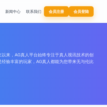
人
新闻中心
联系我们
会员注册
会员登陆
成立以来，AG真人平台始终专注于真人视讯技术的创
经验丰富的玩家，AG真人都能为您带来无与伦比