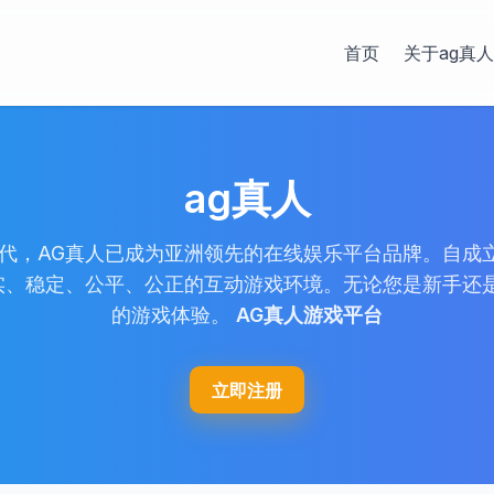
首页
关于ag真
ag真人
乐时代，AG真人已成为亚洲领先的在线娱乐平台品牌。自
实、稳定、公平、公正的互动游戏环境。无论您是新手还是
的游戏体验。
AG真人游戏平台
立即注册