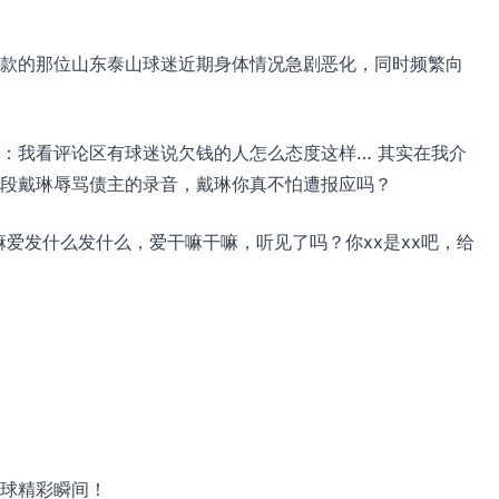
款的那位山东泰山球迷近期身体情况急剧恶化，同时频繁向
：我看评论区有球迷说欠钱的人怎么态度这样… 其实在我介
段戴琳辱骂债主的录音，戴琳你真不怕遭报应吗？
嘛爱发什么发什么，爱干嘛干嘛，听见了吗？你xx是xx吧，给
球精彩瞬间！