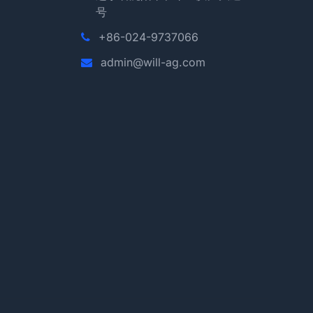
号
+86-024-9737066
admin@will-ag.com