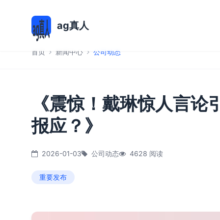
ag真人
首页
新闻中心
公司动态
《震惊！戴琳惊人言论
报应？》
2026-01-03
公司动态
4628 阅读
重要发布