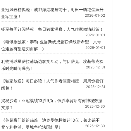
亚冠风云榜揭晓：成都海港稳居前十，町田一骑绝尘跃升
2026-01-02
亚军宝座！
畅享每周订阅特权！每日独家洞察，人气作家倾情献策！
2026-01-01
《电讯报独家：泰勒-亚当斯或成曼联锋线新希望，六号
2026-01-01
位难题有望迎刃而解！》
利物浦球星萨拉赫场边欢笑互动，与伊萨克、埃基蒂克欢
2025-12-31
乐时光瞬间曝光！
【独家放送】每日必读！人气作者倾囊相授，周周惊喜订
2025-12-31
阅包！
揭秘沙迦：亚冠战绩13胜9负，低胜率背后有何神秘数据
2025-12-30
支撑？
《英超豪门纷纷瞄准！迪奥曼德标价超10亿，莱比锡不
2025-12-30
卖？利物浦、曼城争抢法国红星》