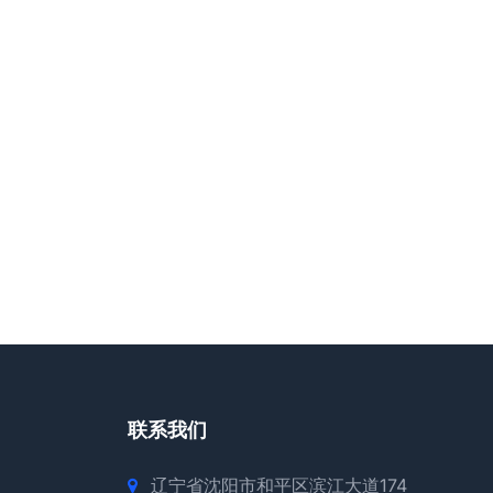
联系我们
辽宁省沈阳市和平区滨江大道174