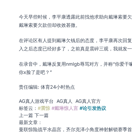
今天早些时候，李平康透露此前找他求助向戴琳索要欠
戴琳索要欠款但却收效甚微。
在评论区有人提到戴琳欠钱后的态度，李平康再次回复
入之后态度已经好多了，之前真是震碎三观，我就发一
在录音中，戴琳反复用nmlgb辱骂对方，并称“你爱干
你x脸了是吧？”
责任编辑: 体育24小时热点
AG真人游戏平台
AG真人
AG真人官方
标签云：
#震惊
#戴琳惊人言
#论引发热议
上一篇
下一篇
最新文章：
曼联惊险战平水晶宫，齐尔克泽小角度神射解锁赛季首