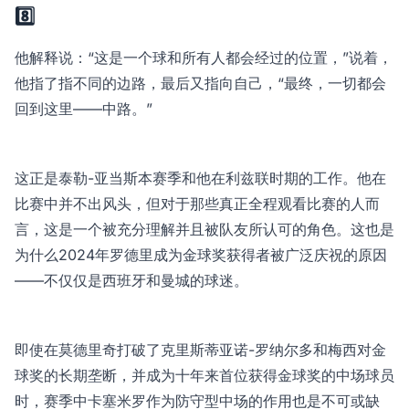
8️⃣
他解释说：“这是一个球和所有人都会经过的位置，”说着，
他指了指不同的边路，最后又指向自己，“最终，一切都会
回到这里——中路。”
这正是泰勒-亚当斯本赛季和他在利兹联时期的工作。他在
比赛中并不出风头，但对于那些真正全程观看比赛的人而
言，这是一个被充分理解并且被队友所认可的角色。这也是
为什么2024年罗德里成为金球奖获得者被广泛庆祝的原因
——不仅仅是西班牙和曼城的球迷。
即使在莫德里奇打破了克里斯蒂亚诺-罗纳尔多和梅西对金
球奖的长期垄断，并成为十年来首位获得金球奖的中场球员
时，赛季中卡塞米罗作为防守型中场的作用也是不可或缺