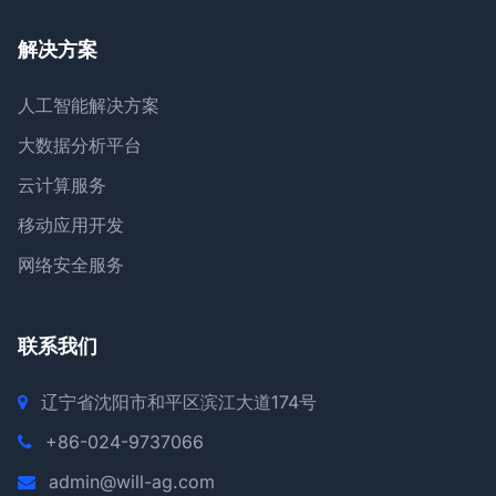
解决方案
人工智能解决方案
大数据分析平台
云计算服务
移动应用开发
网络安全服务
联系我们
辽宁省沈阳市和平区滨江大道174号
+86-024-9737066
admin@will-ag.com