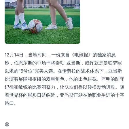
12月14日，当地时间，一份来自《电讯报》的独家消息
称，伯恩茅斯的中场悍将泰勒-亚当斯，或许就是曼联梦寐
以求的“6号位”完美人选。在伊劳拉的战术体系下，亚当斯
扮演着屏障和枢纽的双重角色，他的出色拦截、严明的防守
纪律和敏锐的比赛洞察力，让队友们得以轻松发动进攻。随
着世界杯的脚步日益临近，亚当斯正站在他职业生涯的十字
路口。
😃