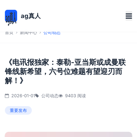
ag真人
首页
新闻中心
公司动态
《电讯报独家：泰勒-亚当斯或成曼联
锋线新希望，六号位难题有望迎刃而
解！》
2026-01-01
公司动态
9403 阅读
重要发布