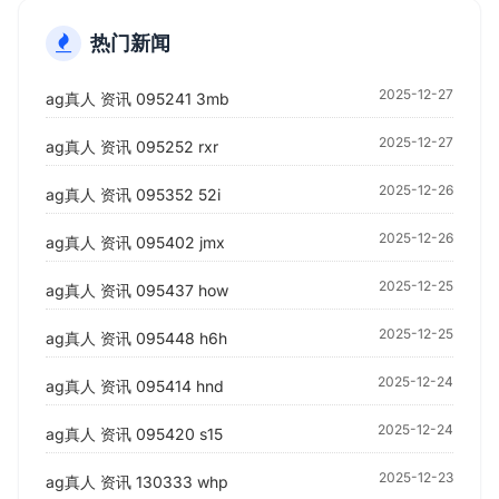
热门新闻
2025-12-27
ag真人 资讯 095241 3mb
2025-12-27
ag真人 资讯 095252 rxr
2025-12-26
ag真人 资讯 095352 52i
2025-12-26
ag真人 资讯 095402 jmx
2025-12-25
ag真人 资讯 095437 how
2025-12-25
ag真人 资讯 095448 h6h
2025-12-24
ag真人 资讯 095414 hnd
2025-12-24
ag真人 资讯 095420 s15
2025-12-23
ag真人 资讯 130333 whp