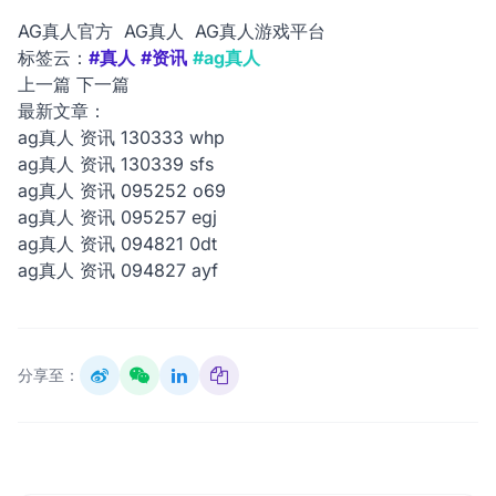
AG真人官方
AG真人
AG真人游戏平台
标签云：
#真人
#资讯
#ag真人
上一篇
下一篇
最新文章：
ag真人 资讯 130333 whp
ag真人 资讯 130339 sfs
ag真人 资讯 095252 o69
ag真人 资讯 095257 egj
ag真人 资讯 094821 0dt
ag真人 资讯 094827 ayf
分享至：