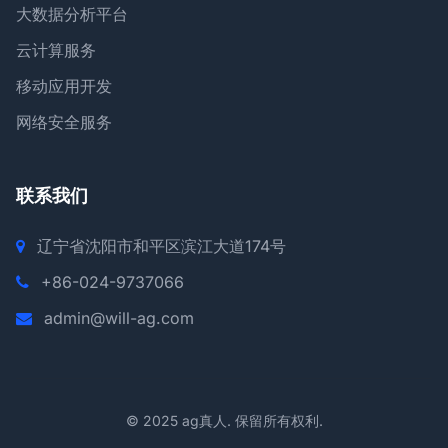
大数据分析平台
云计算服务
移动应用开发
网络安全服务
联系我们
辽宁省沈阳市和平区滨江大道174号
+86-024-9737066
admin@will-ag.com
© 2025 ag真人. 保留所有权利.