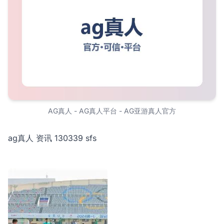
AG真人 - AG真人平台 - AG亚游真人官方
ag真人 资讯 130339 sfs