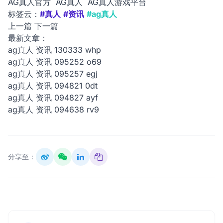
AG真人官方
AG真人
AG真人游戏平台
标签云：
#真人
#资讯
#ag真人
上一篇
下一篇
最新文章：
ag真人 资讯 130333 whp
ag真人 资讯 095252 o69
ag真人 资讯 095257 egj
ag真人 资讯 094821 0dt
ag真人 资讯 094827 ayf
ag真人 资讯 094638 rv9
分享至：