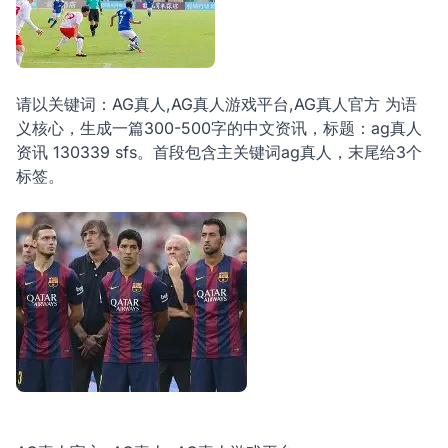
请以关键词：AG真人,AG真人游戏平台,AG真人官方 为语
义核心，生成一篇300-500字的中文资讯，标题：ag真人
资讯 130339 sfs。首段包含主关键词ag真人，末尾给3个
标签。