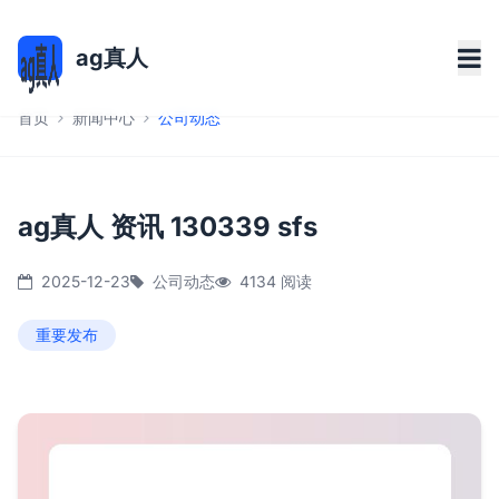
ag真人
首页
新闻中心
公司动态
ag真人 资讯 130339 sfs
2025-12-23
公司动态
4134 阅读
重要发布