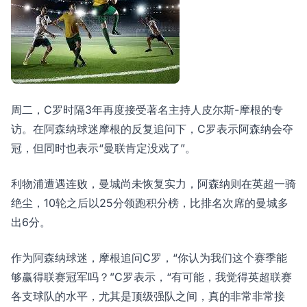
周二，C罗时隔3年再度接受著名主持人皮尔斯-摩根的专
访。在阿森纳球迷摩根的反复追问下，C罗表示阿森纳会夺
冠，但同时也表示“曼联肯定没戏了”。
利物浦遭遇连败，曼城尚未恢复实力，阿森纳则在英超一骑
绝尘，10轮之后以25分领跑积分榜，比排名次席的曼城多
出6分。
作为阿森纳球迷，摩根追问C罗，“你认为我们这个赛季能
够赢得联赛冠军吗？”C罗表示，“有可能，我觉得英超联赛
各支球队的水平，尤其是顶级强队之间，真的非常非常接