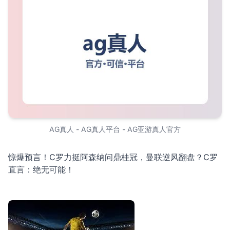
AG真人 - AG真人平台 - AG亚游真人官方
惊爆预言！C罗力挺阿森纳问鼎桂冠，曼联逆风翻盘？C罗
直言：绝无可能！