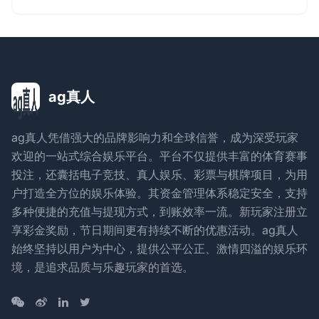
ag真人
ag真人凭借强大的品牌影响力和全球信誉，成为深受玩家
欢迎的一站式综合娱乐平台。平台不仅提供丰富的体育赛事
投注，还囊括电子竞技、真人娱乐、彩票与棋牌项目，为用
户打造全方位的娱乐体验。其资金管理体系稳定安全，支持
多种便捷的充值与提现方式，到账效率一流。新玩家注册立
享彩金奖励，节日期间更有持续不断的优惠活动。ag真人
始终坚持以用户为中心，提供公平公正、激情四溢的娱乐环
境，是追求品质与乐趣玩家的首选。