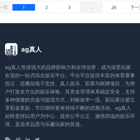
一页
...
1
2
3
26
下一
ag真人
ag真人凭借强大的品牌影响力和全球信誉，成为深受玩家
欢迎的一站式综合娱乐平台。平台不仅提供丰富的体育赛事
投注，还囊括电子竞技、真人娱乐、彩票与棋牌项目，为用
户打造全方位的娱乐体验。其资金管理体系稳定安全，支持
多种便捷的充值与提现方式，到账效率一流。新玩家注册立
享彩金奖励，节日期间更有持续不断的优惠活动。ag真人
始终坚持以用户为中心，提供公平公正、激情四溢的娱乐环
境，是追求品质与乐趣玩家的首选。