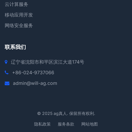
云计算服务
移动应用开发
网络安全服务
联系我们
辽宁省沈阳市和平区滨江大道174号
+86-024-9737066
admin@will-ag.com
© 2025 ag真人. 保留所有权利.
隐私政策
服务条款
网站地图