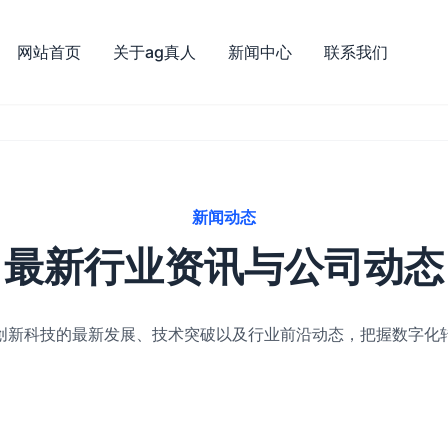
网站首页
关于ag真人
新闻中心
联系我们
新闻动态
最新行业资讯与公司动态
创新科技的最新发展、技术突破以及行业前沿动态，把握数字化