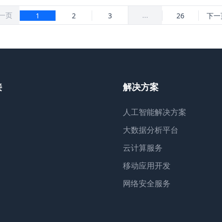
一页
...
1
2
3
26
下一
接
解决方案
人工智能解决方案
大数据分析平台
云计算服务
移动应用开发
网络安全服务