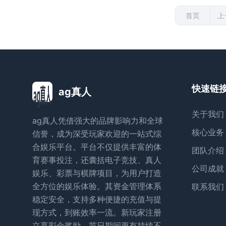
首页
上
快速链
ag真人
关于我们
ag真人凭借强大的品牌影响力和全球
核心业务
信誉，成为深受玩家欢迎的一站式综
合娱乐平台。平台不仅提供丰富的体
团队介绍
育赛事投注，还囊括电子竞技、真人
公司成就
娱乐、彩票与棋牌项目，为用户打造
全方位的娱乐体验。其资金管理体系
联系我们
稳定安全，支持多种便捷的充值与提
现方式，到账效率一流。新玩家注册
立享彩金奖励，节日期间更有持续不