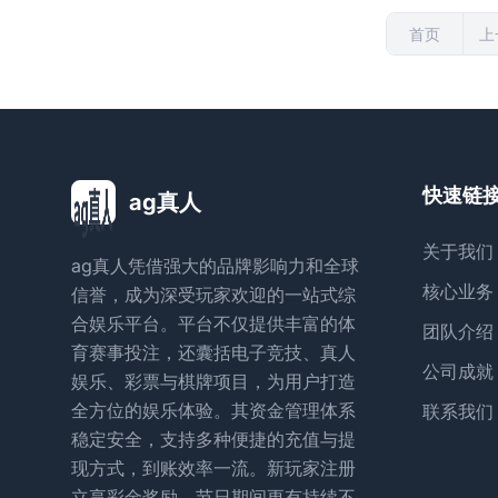
首页
上
快速链
ag真人
关于我们
ag真人凭借强大的品牌影响力和全球
核心业务
信誉，成为深受玩家欢迎的一站式综
合娱乐平台。平台不仅提供丰富的体
团队介绍
育赛事投注，还囊括电子竞技、真人
公司成就
娱乐、彩票与棋牌项目，为用户打造
全方位的娱乐体验。其资金管理体系
联系我们
稳定安全，支持多种便捷的充值与提
现方式，到账效率一流。新玩家注册
立享彩金奖励，节日期间更有持续不