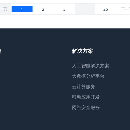
一页
...
1
2
3
26
下一
接
解决方案
人工智能解决方案
大数据分析平台
云计算服务
移动应用开发
网络安全服务