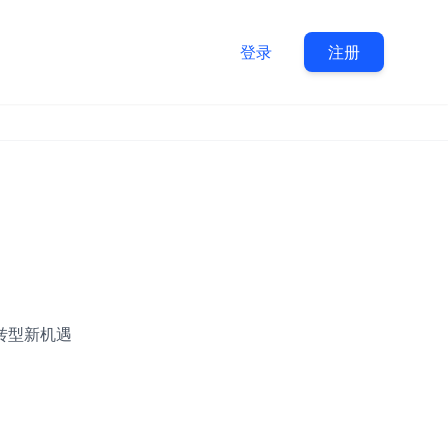
登录
注册
转型新机遇