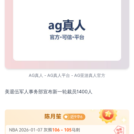
AG真人 - AG真人平台 - AG亚游真人官方
美退伍军人事务部宣布新一轮裁员1400人