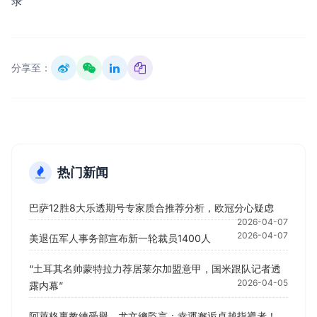
录
分享至：
热门新闻
巴萨12胜8大乐透期号专家质合推荐分析，欧冠分心疑虑
2026-04-07
2026-04-07
美退伍军人事务部宣布新一轮裁员1400人
“土耳其名帅蒙特拉力荐居莱尔加盟意甲，国米跟队记者透
2026-04-05
露内幕”
阿萊格裏教練受譽，尤文總監言：幸運邂逅卓越指導者！