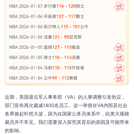
近期，美国退伍军人事务部（VA）的人事调整引发热议，
部门宣布再次裁减1400名员工。这一举措在VA内部及社会
各界掀起轩然大波，因为在国家公务员体系中，此类大规模
裁员并不常见。我们需要深入探究其背后的原因及可能带来
的影响。