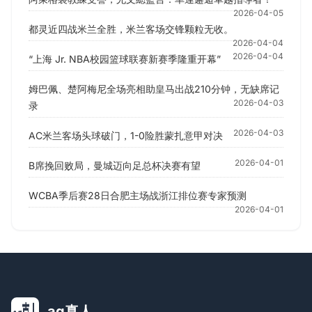
2026-04-05
都灵近四战米兰全胜，米兰客场交锋颗粒无收。
2026-04-04
2026-04-04
“上海 Jr. NBA校园篮球联赛新赛季隆重开幕”
姆巴佩、楚阿梅尼全场亮相助皇马出战210分钟，无缺席记
2026-04-03
录
2026-04-03
AC米兰客场头球破门，1-0险胜蒙扎意甲对决
2026-04-01
B席挽回败局，曼城迈向足总杯决赛有望
WCBA季后赛28日合肥主场战浙江排位赛专家预测
2026-04-01
ag真人