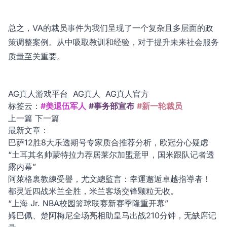
总之，VA的裁员事件为我们呈现了一个复杂且多层面的政
策调整案例。从中吸取教训和经验，对于提升未来社会服务
质量至关重要。
AG真人游戏平台
AG真人
AG真人官方
标签云：
#美退伍军人
#事务部宣布
#新一轮裁员
上一篇
下一篇
最新文章：
巴萨12胜8大乐透期号专家质合推荐分析，欧冠分心疑虑
“土耳其名帅蒙特拉力荐居莱尔加盟意甲，国米跟队记者透
露内幕”
阿萊格裏教練受譽，尤文總監言：幸運邂逅卓越指導者！
都灵近四战米兰全胜，米兰客场交锋颗粒无收。
“上海 Jr. NBA校园篮球联赛新赛季隆重开幕”
姆巴佩、楚阿梅尼全场亮相助皇马出战210分钟，无缺席记