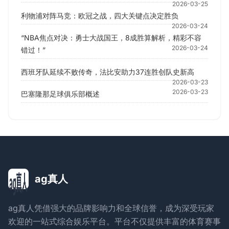
2026-03-25
利物浦对阵马竞：欧冠之战，四大关键点决定胜负
2026-03-24
“NBA焦点对决：勇士大战国王，8成胜算解析，精彩不容
2026-03-24
错过！”
西班牙队延续不败传奇，法比安助力37连胜创队史新高
2026-03-23
2026-03-23
巴塞隆那足球俱乐部概述
ag真人
ag真人凭借强大的品牌影响力和全球信誉，成为深受玩家
欢迎的一站式综合娱乐平台。平台不仅提供丰富的体育赛事