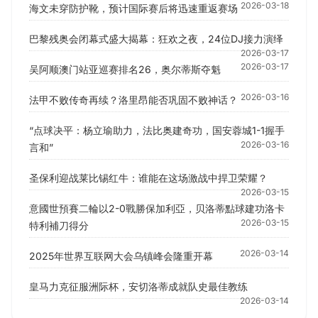
2026-03-18
海文未穿防护靴，预计国际赛后将迅速重返赛场
巴黎残奥会闭幕式盛大揭幕：狂欢之夜，24位DJ接力演绎
2026-03-17
2026-03-17
吴阿顺澳门站亚巡赛排名26，奥尔蒂斯夺魁
2026-03-16
法甲不败传奇再续？洛里昂能否巩固不败神话？
“点球决平：杨立瑜助力，法比奥建奇功，国安蓉城1-1握手
2026-03-16
言和”
圣保利迎战莱比锡红牛：谁能在这场激战中捍卫荣耀？
2026-03-15
意國世預賽二輪以2-0戰勝保加利亞，贝洛蒂點球建功洛卡
2026-03-15
特利補刀得分
2026-03-14
2025年世界互联网大会乌镇峰会隆重开幕
皇马力克征服洲际杯，安切洛蒂成就队史最佳教练
2026-03-14