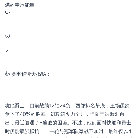
满的幸运能量！
🍃
😕
🔼
👍 赛事解读大揭秘：
犹他爵士，目前战绩12胜24负，西部排名垫底，主场虽然
拿下了40%的胜率，进攻端火力全开，但防守端漏洞百
出，最近遭遇了5连败的困境。不过，他们面对快船和勇士
时仍能顽强抵抗，上一轮与冠军队激战至加时，最终仅以4