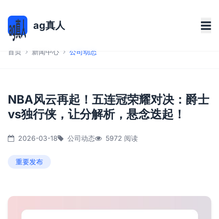
ag真人
首页
新闻中心
公司动态
NBA风云再起！五连冠荣耀对决：爵士
vs独行侠，让分解析，悬念迭起！
2026-03-18
公司动态
5972 阅读
重要发布