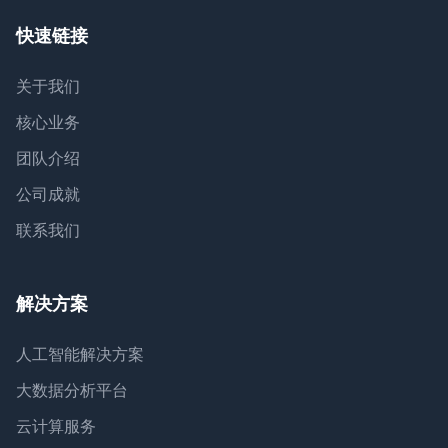
快速链接
关于我们
核心业务
团队介绍
公司成就
联系我们
解决方案
人工智能解决方案
大数据分析平台
云计算服务