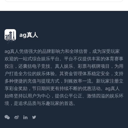
ag真人
ag真人凭借强大的品牌影响力和全球信誉，成为深受玩家
欢迎的一站式综合娱乐平台。平台不仅提供丰富的体育赛事
投注，还囊括电子竞技、真人娱乐、彩票与棋牌项目，为用
户打造全方位的娱乐体验。其资金管理体系稳定安全，支持
多种便捷的充值与提现方式，到账效率一流。新玩家注册立
享彩金奖励，节日期间更有持续不断的优惠活动。ag真人
始终坚持以用户为中心，提供公平公正、激情四溢的娱乐环
境，是追求品质与乐趣玩家的首选。