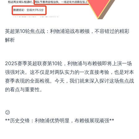
英超第10轮焦点战：利物浦迎战布赖顿，不容错过的精彩
解析
2025赛季英超联赛第10轮，利物浦与布赖顿即将上演一场
强强对决。这不仅是对两队实力的一次直接考验，也是对本
赛季表现的全面检视。今天，我们就来深入探讨这场焦点战
的看点与重要性。
😕
**历史交锋：利物浦优势明显，布赖顿展现顽强**