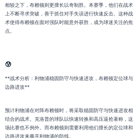
相较之下，布赖顿则更擅长以奇制胜。本赛季，他们在战术
上不断寻求突破，善于抓住对手失误进行快速反击。这种战
术使得布赖顿在面对强队时能意外获胜，成为球迷关注的焦
点。
😰
**战术分析：利物浦稳固防守与快速进攻，布赖顿定位球与
边路进攻**
预计利物浦在对阵布赖顿时，将采取稳固防守与快速进攻相
结合的战术。克洛普的球队以快速转换和高压逼抢著称，这
场比赛也不例外。而布赖顿则需要利用他们擅长的定位球和
边路进攻来撕开利物浦的防线。