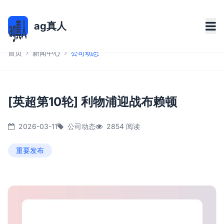
ag真人
首页
新闻中心
公司动态
[英超第10轮] 利物浦迎战布赖顿
2026-03-11
公司动态
2854 阅读
重要发布