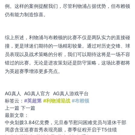
例。这样的案例提醒我们，尽管利物浦占据优势，但布赖顿
仍有能力制造惊喜。
综上所述，利物浦与布赖顿的比赛不仅是两队实力的直接碰
撞，更是球迷们期待的一场精彩较量。通过对历史交锋、球
员表现以及战术策略的分析，我们可以期待这将是一场不容
错过的比赛。无论是进攻策划还是防守策略，这场比赛都将
为英超赛季增添更多亮点。
AG真人
AG真人官方
AG真人游戏平台
标签云：
#英超第
#利物浦迎战
#布赖顿
上一篇
下一篇
最新文章：
中央划拨3.84亿党费，元旦春节慰问困难党员与退休干部
周彦含亚巡赛首秀表现亮眼，赛季征程开启于T5佳绩