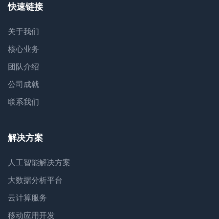
快速链接
关于我们
核心业务
团队介绍
公司成就
联系我们
解决方案
人工智能解决方案
大数据分析平台
云计算服务
移动应用开发