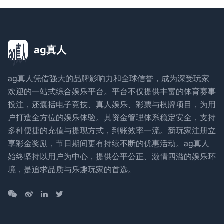
ag真人
ag真人凭借强大的品牌影响力和全球信誉，成为深受玩家
欢迎的一站式综合娱乐平台。平台不仅提供丰富的体育赛事
投注，还囊括电子竞技、真人娱乐、彩票与棋牌项目，为用
户打造全方位的娱乐体验。其资金管理体系稳定安全，支持
多种便捷的充值与提现方式，到账效率一流。新玩家注册立
享彩金奖励，节日期间更有持续不断的优惠活动。ag真人
始终坚持以用户为中心，提供公平公正、激情四溢的娱乐环
境，是追求品质与乐趣玩家的首选。