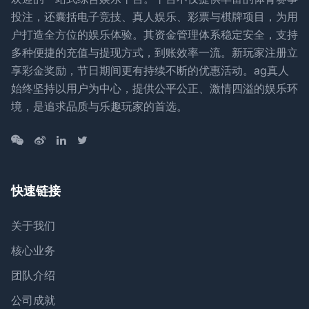
投注，还囊括电子竞技、真人娱乐、彩票与棋牌项目，为用
户打造全方位的娱乐体验。其资金管理体系稳定安全，支持
多种便捷的充值与提现方式，到账效率一流。新玩家注册立
享彩金奖励，节日期间更有持续不断的优惠活动。ag真人
始终坚持以用户为中心，提供公平公正、激情四溢的娱乐环
境，是追求品质与乐趣玩家的首选。
快速链接
关于我们
核心业务
团队介绍
公司成就