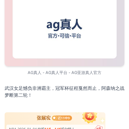
AG真人 - AG真人平台 - AG亚游真人官方
武汉女足憾负非洲霸主，冠军杯征程戛然而止，阿森纳之战
梦断第二轮！