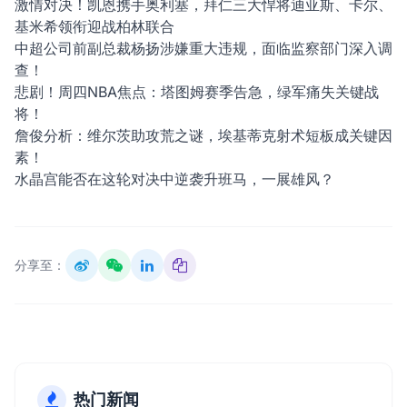
激情对决！凯恩携手奥利塞，拜仁三大悍将迪亚斯、卡尔、
基米希领衔迎战柏林联合
中超公司前副总裁杨扬涉嫌重大违规，面临监察部门深入调
查！
悲剧！周四NBA焦点：塔图姆赛季告急，绿军痛失关键战
将！
詹俊分析：维尔茨助攻荒之谜，埃基蒂克射术短板成关键因
素！
水晶宫能否在这轮对决中逆袭升班马，一展雄风？
分享至：
热门新闻