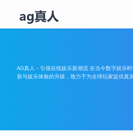
AG真人 - 引领在线娱乐新潮流 在当今数字娱
新与娱乐体验的升级，致力于为全球玩家提供真