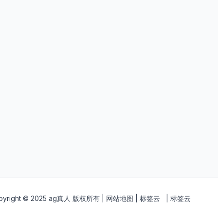
pyright © 2025
ag真人
版权所有 |
网站地图
|
标签云
|
标签云