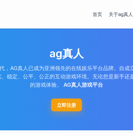
首页
关于ag真
ag真人
乐时代，AG真人已成为亚洲领先的在线娱乐平台品牌。自
实、稳定、公平、公正的互动游戏环境。无论您是新手还是
的游戏体验。
AG真人游戏平台
立即注册