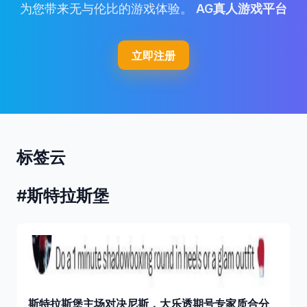
为您带来无与伦比的游戏体验。
AG真人游戏平台
立即注册
标签云
#斯特拉斯堡
斯特拉斯堡主场对决尼斯，大乐透期号专家质合分