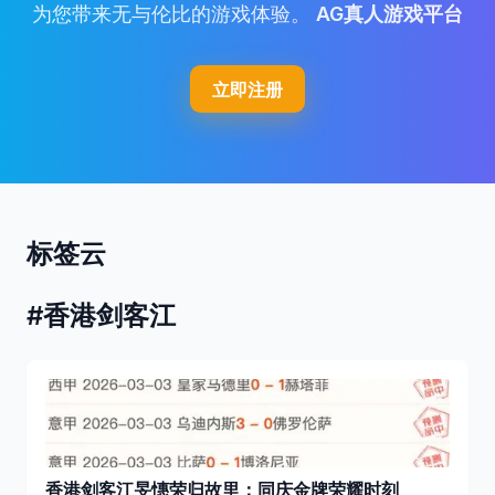
为您带来无与伦比的游戏体验。
AG真人游戏平台
立即注册
标签云
#香港剑客江
香港剑客江旻憓荣归故里：同庆金牌荣耀时刻