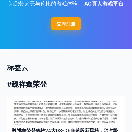
为您带来无与伦比的游戏体验。
AG真人游戏平台
立即注册
标签云
#魏祥鑫荣登
魏祥鑫荣登德转24大08-09年龄段新星榜，独占鳌