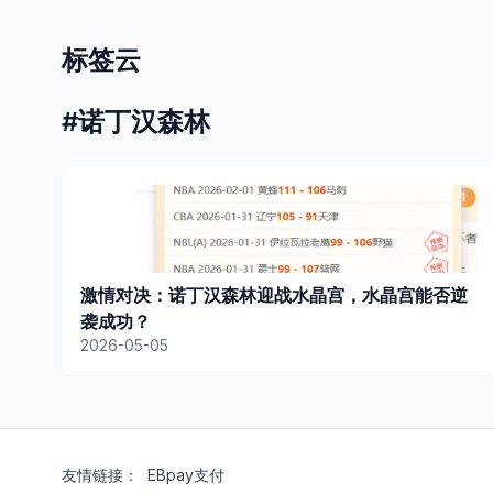
标签云
#诺丁汉森林
激情对决：诺丁汉森林迎战水晶宫，水晶宫能否逆
袭成功？
2026-05-05
友情链接：
EBpay支付