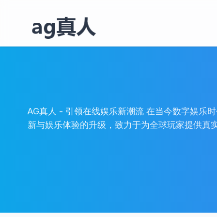
AG真人 - 引领在线娱乐新潮流 在当今数字娱
新与娱乐体验的升级，致力于为全球玩家提供真