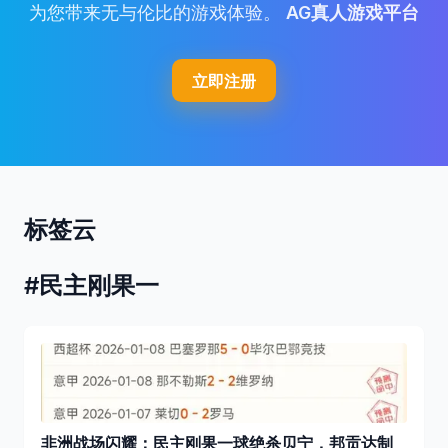
为您带来无与伦比的游戏体验。
AG真人游戏平台
立即注册
标签云
#民主刚果一
非洲战场闪耀：民主刚果一球绝杀贝宁，邦贡达制