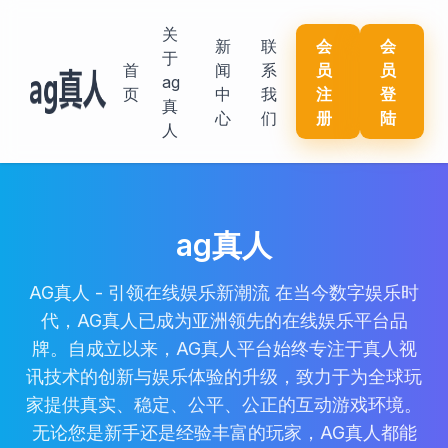
关
新
联
会
会
于
首
闻
系
员
员
ag
页
中
我
注
登
真
心
们
册
陆
人
ag真人
AG真人 - 引领在线娱乐新潮流 在当今数字娱乐时
代，AG真人已成为亚洲领先的在线娱乐平台品
牌。自成立以来，AG真人平台始终专注于真人视
讯技术的创新与娱乐体验的升级，致力于为全球玩
家提供真实、稳定、公平、公正的互动游戏环境。
无论您是新手还是经验丰富的玩家，AG真人都能