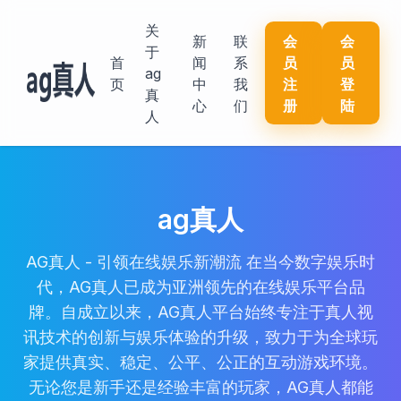
关
新
联
会
会
于
首
闻
系
员
员
ag
页
中
我
注
登
真
心
们
册
陆
人
ag真人
AG真人 - 引领在线娱乐新潮流 在当今数字娱乐时
代，AG真人已成为亚洲领先的在线娱乐平台品
牌。自成立以来，AG真人平台始终专注于真人视
讯技术的创新与娱乐体验的升级，致力于为全球玩
家提供真实、稳定、公平、公正的互动游戏环境。
无论您是新手还是经验丰富的玩家，AG真人都能