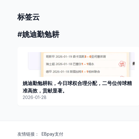
标签云
#姚迪勤勉耕
姚迪勤勉耕耘，今日球权合理分配，二号位传球精
准高效，贡献显著。
2026-01-28
友情链接：
EBpay支付