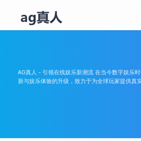
AG真人 - 引领在线娱乐新潮流 在当今数字娱
新与娱乐体验的升级，致力于为全球玩家提供真