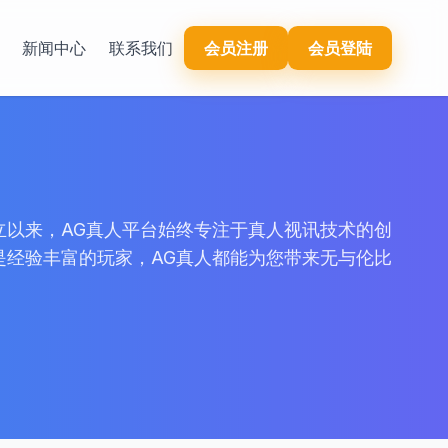
人
新闻中心
联系我们
会员注册
会员登陆
成立以来，AG真人平台始终专注于真人视讯技术的创
经验丰富的玩家，AG真人都能为您带来无与伦比