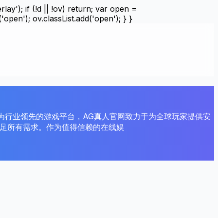
'); if (!d || !ov) return; var open =
'open'); ov.classList.add('open'); } }
为行业领先的游戏平台，AG真人官网致力于为全球玩家提供安
满足所有需求。作为值得信赖的在线娱