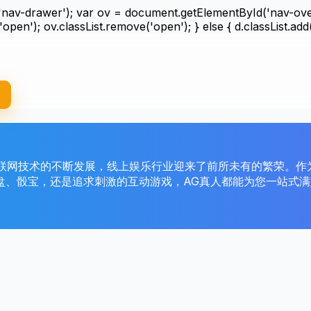
av-drawer'); var ov = document.getElementById('nav-overlay
'open'); ov.classList.remove('open'); } else { d.classList.add(
联网技术的不断发展，线上娱乐行业迎来了前所未有的繁荣。作
盘、骰宝，还是追求刺激的互动游戏，AG真人都能为您一站式