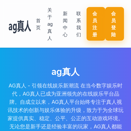
关
新
联
会
会
于
首
闻
系
员
员
ag
页
中
我
注
登
真
心
们
册
陆
人
ag真人
AG真人 - 引领在线娱乐新潮流 在当今数字娱乐时
代，AG真人已成为亚洲领先的在线娱乐平台品
牌。自成立以来，AG真人平台始终专注于真人视
讯技术的创新与娱乐体验的升级，致力于为全球玩
家提供真实、稳定、公平、公正的互动游戏环境。
无论您是新手还是经验丰富的玩家，AG真人都能